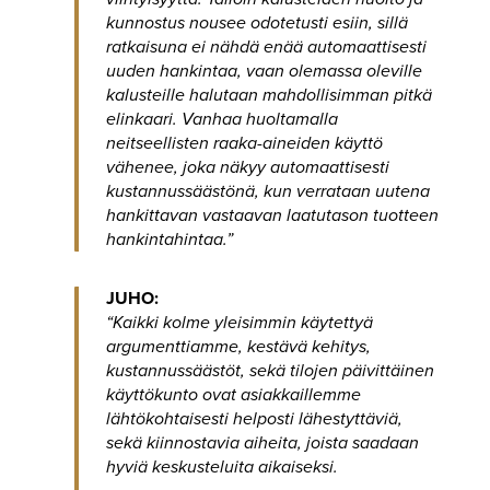
kunnostus nousee odotetusti esiin, sillä
ratkaisuna ei nähdä enää automaattisesti
uuden hankintaa, vaan olemassa oleville
kalusteille halutaan mahdollisimman pitkä
elinkaari. Vanhaa huoltamalla
neitseellisten raaka-aineiden käyttö
vähenee, joka näkyy automaattisesti
kustannussäästönä, kun verrataan uutena
hankittavan vastaavan laatutason tuotteen
hankintahintaa.”
JUHO:
“Kaikki kolme yleisimmin käytettyä
argumenttiamme, kestävä kehitys,
kustannussäästöt, sekä tilojen päivittäinen
käyttökunto ovat asiakkaillemme
lähtökohtaisesti helposti lähestyttäviä,
sekä kiinnostavia aiheita, joista saadaan
hyviä keskusteluita aikaiseksi.