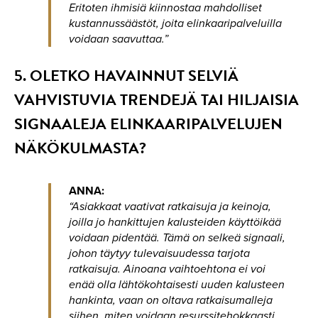
Eritoten ihmisiä kiinnostaa mahdolliset
kustannussäästöt, joita elinkaaripalveluilla
voidaan saavuttaa.”
5. OLETKO HAVAINNUT SELVIÄ
VAHVISTUVIA TRENDEJÄ TAI HILJAISIA
SIGNAALEJA ELINKAARIPALVELUJEN
NÄKÖKULMASTA?
ANNA:
“Asiakkaat vaativat ratkaisuja ja keinoja,
joilla jo hankittujen kalusteiden käyttöikää
voidaan pidentää. Tämä on selkeä signaali,
johon täytyy tulevaisuudessa tarjota
ratkaisuja. Ainoana vaihtoehtona ei voi
enää olla lähtökohtaisesti uuden kalusteen
hankinta, vaan on oltava ratkaisumalleja
siihen, miten voidaan resurssitehokkaasti