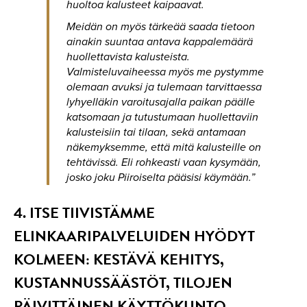
huoltoa kalusteet kaipaavat.
Meidän on myös tärkeää saada tietoon
ainakin suuntaa antava kappalemäärä
huollettavista kalusteista.
Valmisteluvaiheessa myös me pystymme
olemaan avuksi ja tulemaan tarvittaessa
lyhyelläkin varoitusajalla paikan päälle
katsomaan ja tutustumaan huollettaviin
kalusteisiin tai tilaan, sekä antamaan
näkemyksemme, että mitä kalusteille on
tehtävissä. Eli rohkeasti vaan kysymään,
josko joku Piiroiselta pääsisi käymään.”
4. ITSE TIIVISTÄMME
ELINKAARIPALVELUIDEN HYÖDYT
KOLMEEN: KESTÄVÄ KEHITYS,
KUSTANNUSSÄÄSTÖT, TILOJEN
PÄIVITTÄINEN KÄYTTÖKUNTO,