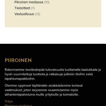
Piiroinen mediassa
(10)
Tiedotteet
(7)
Vastuullisuus
(12)
PIIROINEN
Rakennamme kestävämpää tulevaisuutta tuottamalla laadukkaita ja
hyvin suunniteltuja tuotteita ja ratkaisuja julkisiin tiloihin sekä
tapahtumapaikkoihin.
Olemme oppineet täyttämään asiakkaidemme korkeat
vaatimukset, joten tarjoamme osaamistamme myös
alihankintapalveluina muille yrityksille ja toimialoille.
Yritys
Piiroinen mediassa