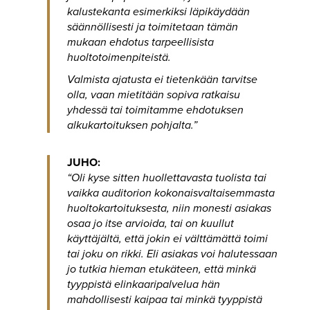
kalustekanta esimerkiksi läpikäydään
säännöllisesti ja toimitetaan tämän
mukaan ehdotus tarpeellisista
huoltotoimenpiteistä.
Valmista ajatusta ei tietenkään tarvitse
olla, vaan mietitään sopiva ratkaisu
yhdessä tai toimitamme ehdotuksen
alkukartoituksen pohjalta.”
JUHO:
“Oli kyse sitten huollettavasta tuolista tai
vaikka auditorion kokonaisvaltaisemmasta
huoltokartoituksesta, niin monesti asiakas
osaa jo itse arvioida, tai on kuullut
käyttäjältä, että jokin ei välttämättä toimi
tai joku on rikki. Eli asiakas voi halutessaan
jo tutkia hieman etukäteen, että minkä
tyyppistä elinkaaripalvelua hän
mahdollisesti kaipaa tai minkä tyyppistä