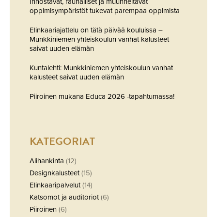
Innostavat, rauhalliset ja muunneltavat
oppimisympäristöt tukevat parempaa oppimista
Elinkaariajattelu on tätä päivää kouluissa –
Munkkiniemen yhteiskoulun vanhat kalusteet
saivat uuden elämän
Kuntalehti: Munkkiniemen yhteiskoulun vanhat
kalusteet saivat uuden elämän
Piiroinen mukana Educa 2026 -tapahtumassa!
KATEGORIAT
Alihankinta
(12)
Designkalusteet
(15)
Elinkaaripalvelut
(14)
Katsomot ja auditoriot
(6)
Piiroinen
(6)