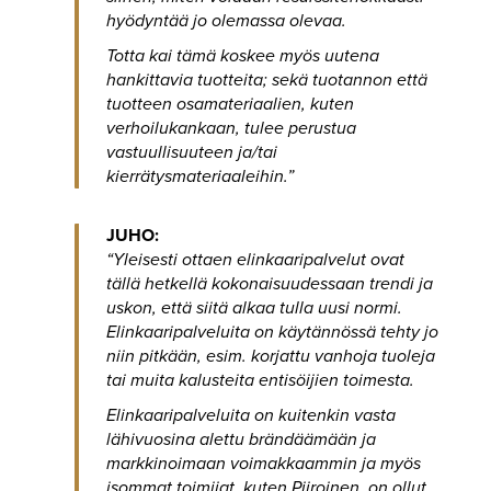
hyödyntää jo olemassa olevaa.
Totta kai tämä koskee myös uutena
hankittavia tuotteita; sekä tuotannon että
tuotteen osamateriaalien, kuten
verhoilukankaan, tulee perustua
vastuullisuuteen ja/tai
kierrätysmateriaaleihin.”
JUHO:
“Yleisesti ottaen elinkaaripalvelut ovat
tällä hetkellä kokonaisuudessaan trendi ja
uskon, että siitä alkaa tulla uusi normi.
Elinkaaripalveluita on käytännössä tehty jo
niin pitkään, esim. korjattu vanhoja tuoleja
tai muita kalusteita entisöijien toimesta.
Elinkaaripalveluita on kuitenkin vasta
lähivuosina alettu brändäämään ja
markkinoimaan voimakkaammin ja myös
isommat toimijat, kuten Piiroinen, on ollut