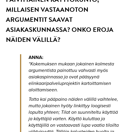
MILLAISEN VASTAANOTON
ARGUMENTIT SAAVAT
ASIAKASKUNNASSA? ONKO EROJA
NÄIDEN VÄLILLÄ?
ANNA:
“Kokemuksen mukaan jokainen kolmesta
argumentista painottuu vahvasti myös
asiakaspinnassa ja ovat pääsyynä
elinkaaripalveluprojektin kartoittamisen
aloittamiseen.
Totta kai pääpaino näiden välillä vaihtelee,
mutta jokainen hyöty linkittyy loogisesti
lopulta yhteen; Tilat on suunniteltu käyttöä
ja käyttäjiä varten. Käyttö kuluttaa ja
käyttäjillä on vastaavasti lupa vaatia tiloilta
viihtyisyyttä. Tällöin kalusteiden huolto ja