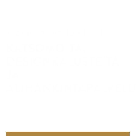
Tuotamme vastuullisesti
KATSOMOITA,
DESIGNKALUSTEITA
JA
ALIHANKINTAPALVELU