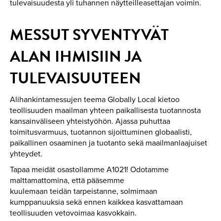
tulevaisuudesta yli tuhannen näytteilleasettajan voimin.
MESSUT SYVENTYVÄT
ALAN IHMISIIN JA
TULEVAISUUTEEN
Alihankintamessujen teema Globally Local kietoo
teollisuuden maailman yhteen paikallisesta tuotannosta
kansainväliseen yhteistyöhön. Ajassa puhuttaa
toimitusvarmuus, tuotannon sijoittuminen globaalisti,
paikallinen osaaminen ja tuotanto sekä maailmanlaajuiset
yhteydet.
Tapaa meidät osastollamme A1021! Odotamme
malttamattomina, että pääsemme
kuulemaan teidän tarpeistanne, solmimaan
kumppanuuksia sekä ennen kaikkea kasvattamaan
teollisuuden vetovoimaa kasvokkain.