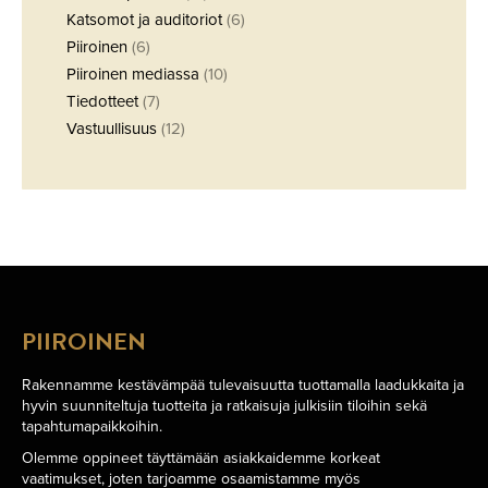
Katsomot ja auditoriot
(6)
Piiroinen
(6)
Piiroinen mediassa
(10)
Tiedotteet
(7)
Vastuullisuus
(12)
PIIROINEN
Rakennamme kestävämpää tulevaisuutta tuottamalla laadukkaita ja
hyvin suunniteltuja tuotteita ja ratkaisuja julkisiin tiloihin sekä
tapahtumapaikkoihin.
Olemme oppineet täyttämään asiakkaidemme korkeat
vaatimukset, joten tarjoamme osaamistamme myös