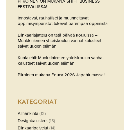
PIIROINEN ON MUKANA SHIFT BUSINESS
FESTIVALISSA!
Innostavat, rauhalliset ja muunneltavat
oppimisympäristöt tukevat parempaa oppimista
Elinkaariajattelu on tätä päivää kouluissa –
Munkkiniemen yhteiskoulun vanhat kalusteet
saivat uuden elämän
Kuntalehti: Munkkiniemen yhteiskoulun vanhat
kalusteet saivat uuden elämän
Piiroinen mukana Educa 2026 -tapahtumassa!
KATEGORIAT
Alihankinta
(12)
Designkalusteet
(15)
Elinkaaripalvelut
(14)