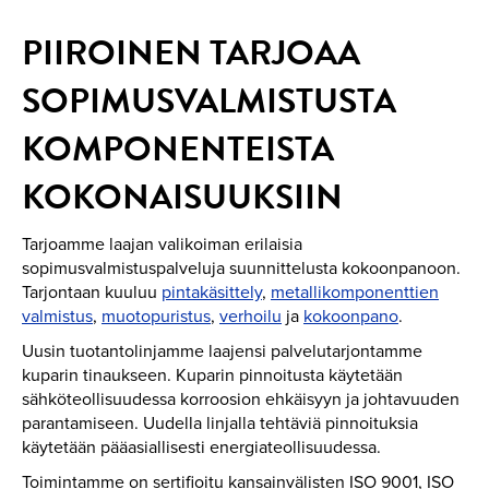
PIIROINEN TARJOAA
SOPIMUSVALMISTUSTA
KOMPONENTEISTA
KOKONAISUUKSIIN
Tarjoamme laajan valikoiman erilaisia
sopimusvalmistuspalveluja suunnittelusta kokoonpanoon.
Tarjontaan kuuluu
pintakäsittely
,
metallikomponenttien
valmistus
,
muotopuristus
,
verhoilu
ja
kokoonpano
.
Uusin tuotantolinjamme laajensi palvelutarjontamme
kuparin tinaukseen. Kuparin pinnoitusta käytetään
sähköteollisuudessa korroosion ehkäisyyn ja johtavuuden
parantamiseen. Uudella linjalla tehtäviä pinnoituksia
käytetään pääasiallisesti energiateollisuudessa.
Toimintamme on sertifioitu kansainvälisten ISO 9001, ISO