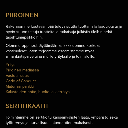
PIIROINEN
Rakennamme kestävämpää tulevaisuutta tuottamalla laadukkaita ja
hyvin suunniteltuja tuotteita ja ratkaisuja julkisiin tiloihin sekä
tapahtumapaikkoihin.
Olemme oppineet täyttämään asiakkaidemme korkeat
vaatimukset, joten tarjoamme osaamistamme myös
alihankintapalveluina muille yrityksille ja toimialoille.
Yritys
Piiroinen mediassa
Vastuullisuus
Code of Conduct
Materiaalipankki
Kalusteiden hoito, huolto ja kierrätys
SERTIFIKAATIT
Toimintamme on sertifioitu kansainvälisten laatu, ympäristö sekä
työterveys ja -turvallisuus standardien mukaisesti.