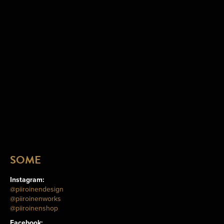
SOME
Instagram:
@piiroinendesign
@piiroinenworks
@piiroinenshop
Facebook: