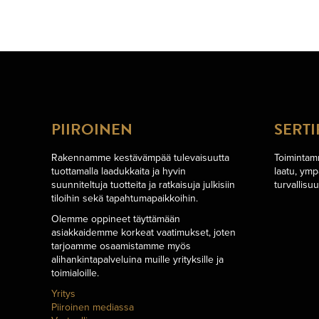
PIIROINEN
SERTI
Rakennamme kestävämpää tulevaisuutta
Toimintamm
tuottamalla laadukkaita ja hyvin
laatu, ymp
suunniteltuja tuotteita ja ratkaisuja julkisiin
turvallisu
tiloihin sekä tapahtumapaikkoihin.
Olemme oppineet täyttämään
asiakkaidemme korkeat vaatimukset, joten
tarjoamme osaamistamme myös
alihankintapalveluina muille yrityksille ja
toimialoille.
Yritys
Piiroinen mediassa