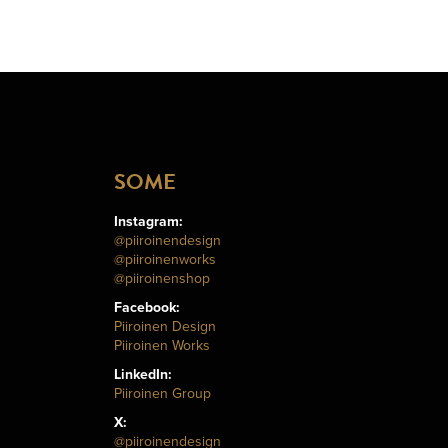
SOME
Instagram:
@piiroinendesign
@piiroinenworks
@piiroinenshop
Facebook:
Piiroinen Design
Piiroinen Works
LinkedIn:
Piiroinen Group
X:
@piiroinendesign