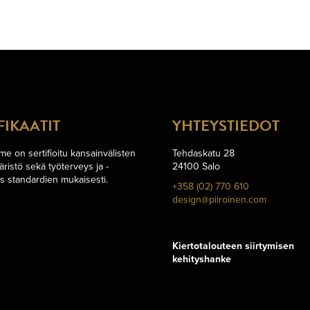
FIKAATIT
YHTEYSTIEDOT
e on sertifioitu kansainvälisten
Tehdaskatu 28
äristö sekä työterveys ja -
24100 Salo
us standardien mukaisesti.
+358 (02) 770 610
design@piiroinen.com
Kiertotalouteen siirtymisen
kehityshanke