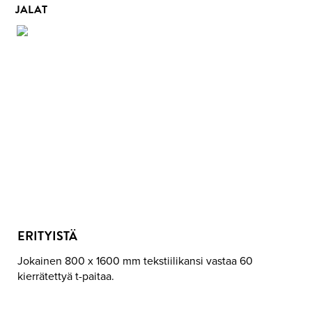
JALAT
PI
L
X
KVADRAT
REALLY
QUANTITY
ERITYISTÄ
Jokainen 800 x 1600 mm tekstiilikansi vastaa 60
kierrätettyä t-paitaa.