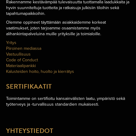
Rakennamme kestävämpää tulevaisuutta tuottamalla laadukkaita ja
hyvin suunniteltuja tuotteita ja ratkaisuja julkisiin tiloihin sekä
tapahtumapaikkoihin.
Olemme oppineet täyttämään asiakkaidemme korkeat
vaatimukset, joten tarjoamme osaamistamme myös
alihankintapalveluina muille yrityksille ja toimialoille.
Yritys
Piiroinen mediassa
Vastuullisuus
Code of Conduct
Materiaalipankki
Kalusteiden hoito, huolto ja kierrätys
SERTIFIKAATIT
Toimintamme on sertifioitu kansainvälisten laatu, ympäristö sekä
työterveys ja -turvallisuus standardien mukaisesti.
YHTEYSTIEDOT