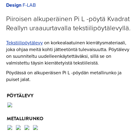
Design
F-LAB
Piiroisen alkuperäinen Pi L -pöytä Kvadrat
Reallyn uraauurtavalla tekstiilipöytälevyllä.
Tekstiili­pöytälevy
on korkealaatuinen kierrätysmateriaali,
joka ohjaa meitä kohti jätteetöntä tulevaisuutta. Pöytälevy
on suunniteltu uudelleenkäytettäväksi, sillä se on
valmistettu täysin kierrätetyistä tekstiileistä.
Pöydässä on alkuperäisen Pi L -pöydän metallirunko ja
puiset jalat.
PÖYTÄLEVY
METALLIRUNKO