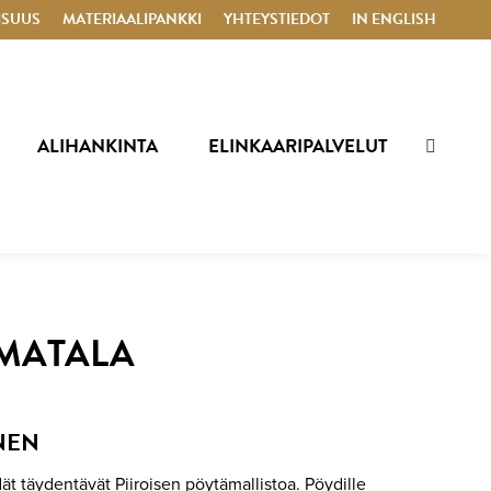
ISUUS
MATERIAALIPANKKI
YHTEYSTIEDOT
IN ENGLISH
ALIHANKINTA
ELINKAARIPALVELUT
SEARCH
MATALA
NEN
t täydentävät Piiroisen pöytämallistoa. Pöydille