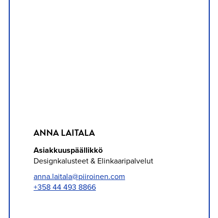
ANNA LAITALA
Asiakkuuspäällikkö
Designkalusteet & Elinkaari­palvelut
anna.laitala@piiroinen.com
+358 44 493 8866