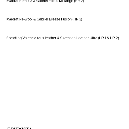
Kvadrat Remix 3 & Gabriel Focus Melange (HR 2)
Kvadrat Re-wool & Gabriel Breeze Fusion (HR 3)
Spradling Valencia faux leather & Sørensen Leather Ultra (HR 1 & HR 2)
PI
B.3
TUOLI
QUANTITY