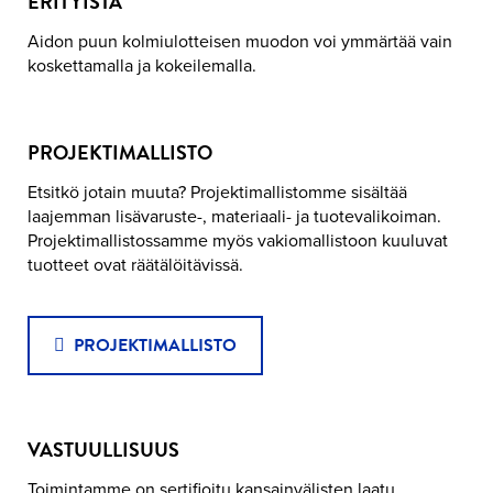
ERITYISTÄ
Aidon puun kolmiulotteisen muodon voi ymmärtää vain
koskettamalla ja kokeilemalla.
PROJEKTIMALLISTO
Etsitkö jotain muuta? Projektimallistomme sisältää
laajemman lisävaruste-, materiaali- ja tuotevalikoiman.
Projektimallistossamme myös vakiomallistoon kuuluvat
tuotteet ovat räätälöitävissä.
PROJEKTIMALLISTO
VASTUULLISUUS
Toimintamme on sertifioitu kansainvälisten laatu,