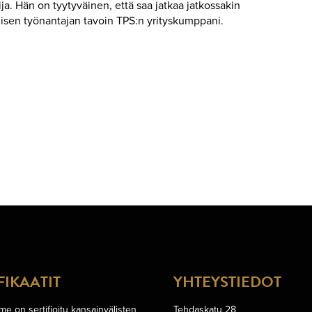
a. Hän on tyytyväinen, että saa jatkaa jatkossakin
llisen työnantajan tavoin TPS:n yrityskumppani.
FIKAATIT
YHTEYSTIEDOT
e on sertifioitu kansainvälisten
Tehdaskatu 28