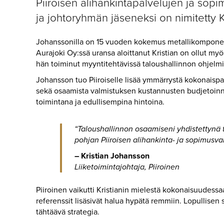
Piiroisen alihankintapalvelujen ja sopi
ja johtoryhmän jäseneksi on nimitetty 
Johanssonilla on 15 vuoden kokemus metallikomponent
Aurajoki Oy:ssä uransa aloittanut Kristian on ollut my
hän toiminut myyntitehtävissä taloushallinnon ohjelmis
Johansson tuo Piiroiselle lisää ymmärrystä kokonaisp
sekä osaamista valmistuksen kustannusten budjetoinn
toimintana ja edullisempina hintoina.
“Taloushallinnon osaamiseni yhdistettyn
pohjan Piiroisen alihankinta- ja sopimusval
– Kristian Johansson
Liiketoimintajohtaja, Piiroinen
Piiroinen vaikutti Kristianin mielestä kokonaisuudessaa
referenssit lisäsivät halua hypätä remmiin. Lopullisen 
tähtäävä strategia.