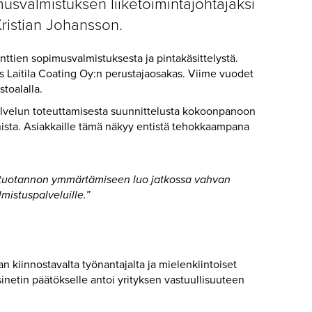
musvalmistuksen liiketoimintajohtajaksi
Kristian Johansson.
tien sopimusvalmistuksesta ja pintakäsittelystä.
ös Laitila Coating Oy:n perustajaosakas. Viime vuodet
toalalla.
alvelun toteuttamisesta suunnittelusta kokoonpanoon
ista. Asiakkaille tämä näkyy entistä tehokkaampana
ä tuotannon ymmärtämiseen luo jatkossa vahvan
mistuspalveluille.”
n kiinnostavalta työnantajalta ja mielenkiintoiset
sinetin päätökselle antoi yrityksen vastuullisuuteen