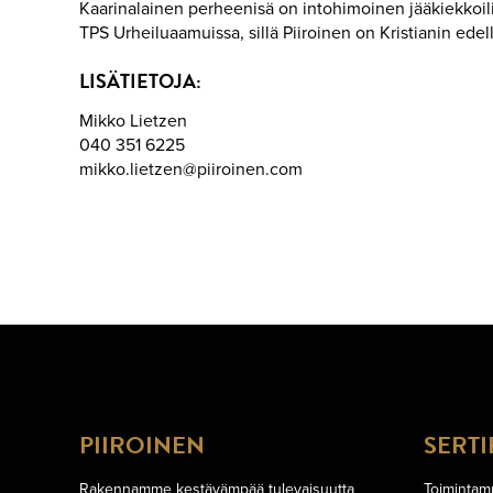
Kaarinalainen perheenisä on intohimoinen jääkiekkoilij
TPS Urheiluaamuissa, sillä Piiroinen on Kristianin ede
LISÄTIETOJA:
Mikko Lietzen
040 351 6225
mikko.lietzen@piiroinen.com
PIIROINEN
SERTI
Rakennamme kestävämpää tulevaisuutta
Toimintamm