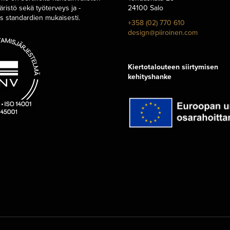
äristö sekä työterveys ja -
24100 Salo
us standardien mukaisesti.
+358 (02) 770 610
design@piiroinen.com
Kiertotalouteen siirtymisen
kehityshanke