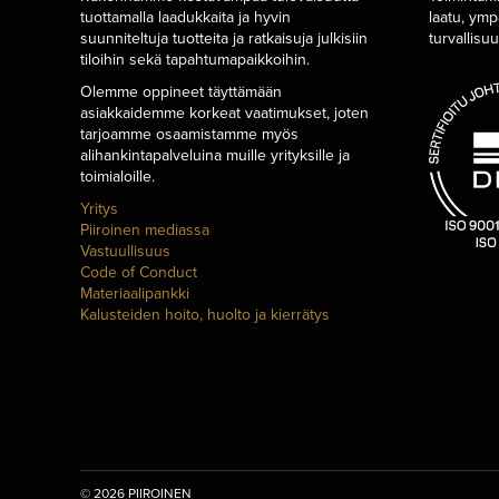
tuottamalla laadukkaita ja hyvin
laatu, ymp
suunniteltuja tuotteita ja ratkaisuja julkisiin
turvallisu
tiloihin sekä tapahtumapaikkoihin.
Olemme oppineet täyttämään
asiakkaidemme korkeat vaatimukset, joten
tarjoamme osaamistamme myös
alihankintapalveluina muille yrityksille ja
toimialoille.
Yritys
Piiroinen mediassa
Vastuullisuus
Code of Conduct
Materiaalipankki
Kalusteiden hoito, huolto ja kierrätys
©
2026 PIIROINEN