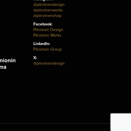
@piiroinendesign
@piiroinenworks
@piiroinenshop
Facebook:
Piiroinen Design
Piiroinen Works
LinkedIn:
Piiroinen Group
X:
@piiroinendesign