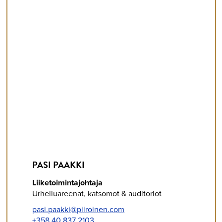
PASI PAAKKI
Liiketoimintajohtaja
Urheiluareenat, katsomot & auditoriot
pasi.paakki@piiroinen.com
+358 40 837 2103