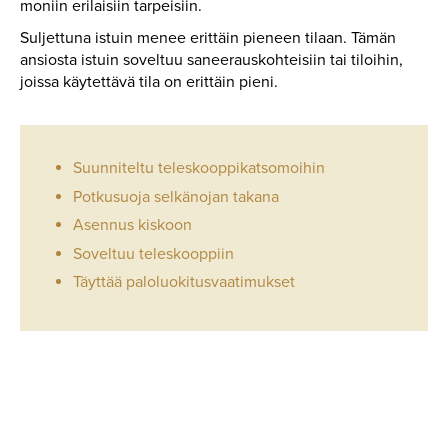
moniin erilaisiin tarpeisiin.
Suljettuna istuin menee erittäin pieneen tilaan. Tämän
ansiosta istuin soveltuu saneerauskohteisiin tai tiloihin,
joissa käytettävä tila on erittäin pieni.
Suunniteltu teleskooppikatsomoihin
Potkusuoja selkänojan takana
Asennus kiskoon
Soveltuu teleskooppiin
Täyttää paloluokitusvaatimukset
AP
19
RT