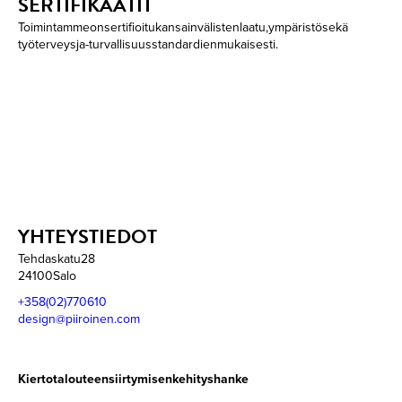
SERTIFIKAATIT
Toimintamme on sertifioitu kansainvälisten laatu, ympäristö sekä
työterveys ja -turvallisuus standardien mukaisesti.
YHTEYSTIEDOT
Tehdaskatu 28
24100 Salo
+358 (02) 770 610
design@piiroinen.com
Kiertotalouteen siirtymisen kehityshanke