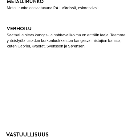
METALLIRUNKO
Metallirunko on saatavana RAL-väreissä, esimerkiksi:
VERHOILU
Saatavilla oleva kangas- ja nahkavalikoima on erittäin laaja. Teemme
yhteistyötä useiden korkealuokkaisten kangasvalmistajien kanssa,
kuten Gabriel, Kvadrat, Svensson ja Sørensen.
AP
20
QUANTITY
VASTUULLISUUS