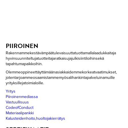
PIIROINEN
Rakennamme kestävämpää tulevaisuutta tuottamalla laadukkaita ja
hyvin suunniteltuja tuotteita ja ratkaisuja julkisiin tiloihin sekä
tapahtumapaikkoihin.
Olemme oppineet täyttämään asiakkaidemme korkeat vaatimukset,
joten tarjoamme osaamistamme myös alihankintapalveluina muille
yrityksille ja toimialoille.
Yritys
Piiroinen mediassa
Vastuullisuus
Code of Conduct
Materiaalipankki
Kalusteiden hoito, huolto ja kierrätys