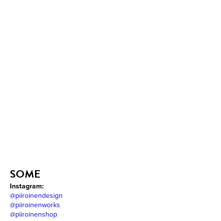
SOME
Instagram:
@piiroinendesign
@piiroinenworks
@piiroinenshop